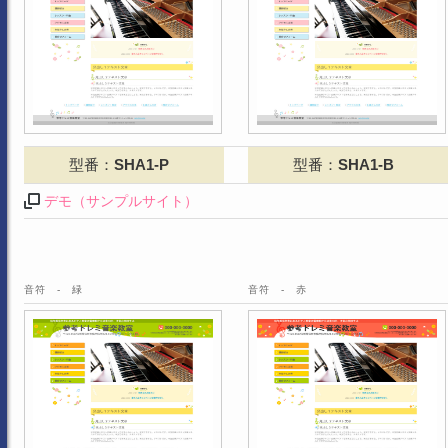
型番：
SHA1-P
型番：
SHA1-B
デモ（サンプルサイト）
音符 - 緑
音符 - 赤