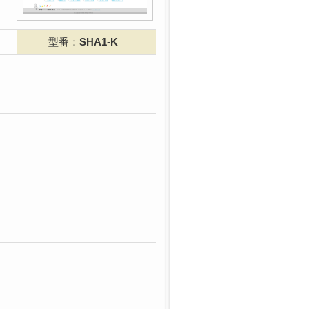
型番：
SHA1-K