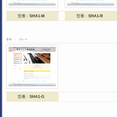
型番：
SHA1-M
型番：
SHA1-R
音符 - グレー
型番：
SHA1-G