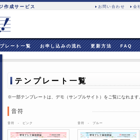
ジ作成サービス
お問い合わせ
会
プレート一覧
お申し込みの流れ
更新方法
FAQ
テンプレート一覧
※一部テンプレートは、デモ（サンプルサイト）をご覧になれます
音符
音符 - ピンク
音符 - ブルー