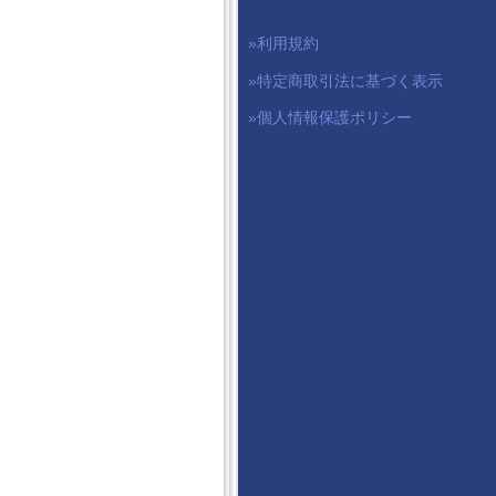
»利用規約
»特定商取引法に基づく表示
»個人情報保護ポリシー